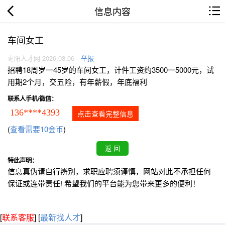
信息内容
车间女工
枣阳人才网 2026.08.06
举报
招聘18周岁一45岁的车间女工，计件工资约3500一5000元，试
用期2个月，交五险，有年薪假，年底福利
联系人手机/微信：
136****4393
点击查看完整信息
(
查看需要10金币
)
特此声明：
信息真伪请自行辨别，求职应聘须谨慎，网站对此不承担任何
保证或连带责任! 希望我们的平台能为您带来更多的便利！
[
联系客服
]
[
最新找人才
]